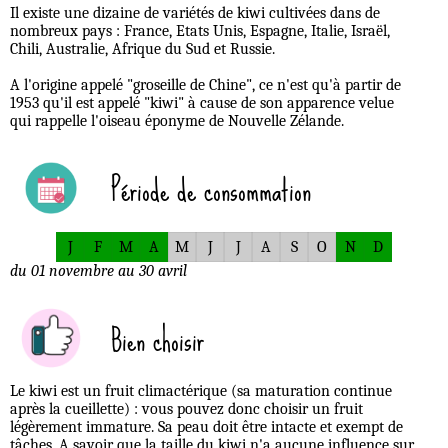
Il existe une dizaine de variétés de kiwi cultivées dans de
nombreux pays : France, Etats Unis, Espagne, Italie, Israël,
Chili, Australie, Afrique du Sud et Russie.
A l'origine appelé "groseille de Chine", ce n'est qu'à partir de
1953 qu'il est appelé "kiwi" à cause de son apparence velue
qui rappelle l'oiseau éponyme de Nouvelle Zélande.
Période de consommation
J
F
M
A
M
J
J
A
S
O
N
D
du 01 novembre au 30 avril
Bien choisir
Le kiwi est un fruit climactérique (sa maturation continue
après la cueillette) : vous pouvez donc choisir un fruit
légèrement immature. Sa peau doit être intacte et exempt de
tâches. A savoir que la taille du kiwi n'a aucune influence sur