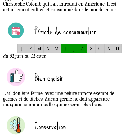
Christophe Colomb qui l'ait introduit en Amérique. Il est
actuellement cultivé et consommé dans le monde entier.
Période de consommation
J
F
M
A
M
J
J
A
S
O
N
D
du 01 juin au 31 aout
Bien choisir
L'ail doit être ferme, avec une pelure intacte exempt de
germes et de tâches. Aucun germe ne doit apparaître,
indiquant sinon un bulbe qui ne serait plus frais.
Conservation