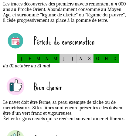
Les traces découvertes des premiers navets remontent à 4 000
ans au Proche Orient. Abondamment consommé au Moyen
Age, et surnommé "légume de disette" ou "légume du pauvre",
il cède progressivement sa place à la pomme de terre.
Période de consommation
J
F
M
A
M
J
J
A
S
O
N
D
du 01 octobre au 31 mai
Bien choisir
Le navet doit être ferme, sa peau exempte de tâche ou de
meurtrissures. Si les fânes sont encore présentes elles doivent
être d'un vert franc et vigoureuses.
Éviter les gros navets qui se révèlent souvent amer et fibreux.