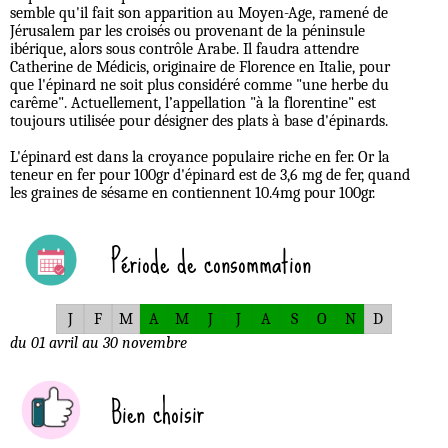
semble qu'il fait son apparition au Moyen-Age, ramené de
Jérusalem par les croisés ou provenant de la péninsule
ibérique, alors sous contrôle Arabe. Il faudra attendre
Catherine de Médicis, originaire de Florence en Italie, pour
que l'épinard ne soit plus considéré comme "une herbe du
carême". Actuellement, l’appellation "à la florentine" est
toujours utilisée pour désigner des plats à base d'épinards.
L'épinard est dans la croyance populaire riche en fer. Or la
teneur en fer pour 100gr d'épinard est de 3,6 mg de fer, quand
les graines de sésame en contiennent 10.4mg pour 100gr.
Période de consommation
J
F
M
A
M
J
J
A
S
O
N
D
du 01 avril au 30 novembre
Bien choisir