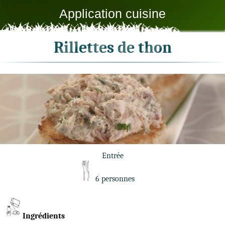
Application cuisine
Rillettes de thon
Entrée
6 personnes
Ingrédients